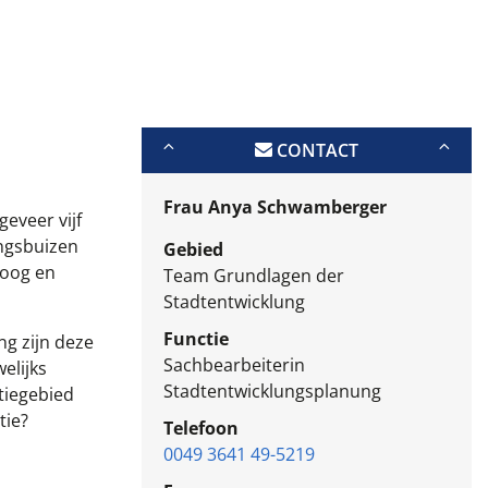
CONTACT
Frau Anya Schwamberger
eveer vijf
ingsbuizen
Gebied
hoog en
Team Grundlagen der
Stadtentwicklung
Functie
ng zijn deze
Sachbearbeiterin
elijks
Stadtentwicklungsplanung
atiegebied
tie?
Telefoon
0049 3641 49-5219