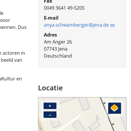
Fax
0049 3641 49-5205
le
E-mail
 voor
anya.schwamberger@jena.de
rkennen. Dus
Adres
Am Anger 26
07743
Jena
 actoren in
Deutschland
f beeld van
aKultur en
Locatie
+
–