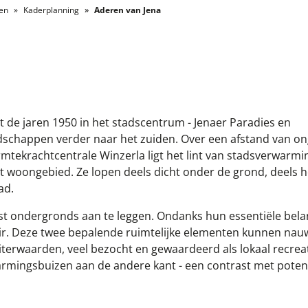
len
Kaderplanning
Aderen van Jena
t de jaren 1950 in het stadscentrum - Jenaer Paradies en
dschappen verder naar het zuiden. Over een afstand van ong
rmtekrachtcentrale Winzerla ligt het lint van stadsverwarm
t woongebied. Ze lopen deels dicht onder de grond, deels 
ad.
st ondergronds aan te leggen. Ondanks hun essentiële bela
ir. Deze twee bepalende ruimtelijke elementen kunnen nauw
e uiterwaarden, veel bezocht en gewaardeerd als lokaal recre
armingsbuizen aan de andere kant - een contrast met poten