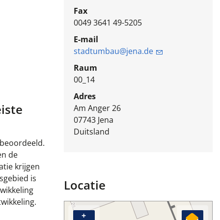
Fax
0049 3641 49-5205
E-mail
stadtumbau@jena.de
Raum
00_14
Adres
iste
Am Anger 26
07743
Jena
Duitsland
 beoordeeld.
en de
tie krijgen
sgebied is
Locatie
wikkeling
wikkeling.
+