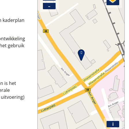
–
n kaderplan
ontwikkeling
het gebruik
n is het
erale
uitvoering)
i