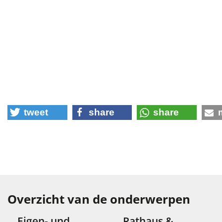
tweet
share
share
Overzicht van de onderwerpen
Eigen- und
Rathaus &