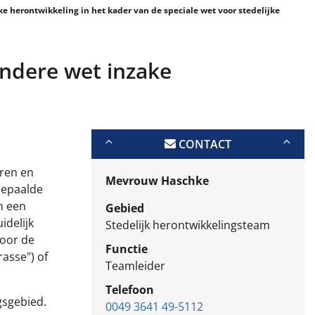
e herontwikkeling in het kader van de speciale wet voor stedelijke
ondere wet inzake
CONTACT
ren en
Mevrouw Haschke
bepaalde
n een
Gebied
idelijk
Stedelijk herontwikkelingsteam
voor de
Functie
rasse") of
Teamleider
Telefoon
gsgebied.
0049 3641 49-5112