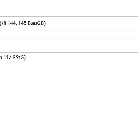
(§§ 144, 145 BauGB)
en 11a EStG)