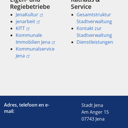
Regiebetriebe
Service
JenaKultur
Gesamtstruktur
jenarbeit
Stadtverwaltung
KITT
Kontakt zur
Kommunale
Stadtverwaltung
Immobilien Jena
Dienstleistungen
Kommunalservice
Jena
Adres, telefoon en e-
Stadt Jena
mail:
Am Anger 15
07743 Jena