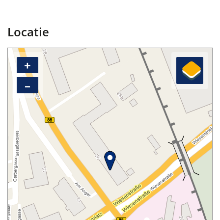
Locatie
+
–