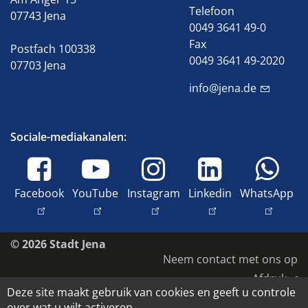
Telefoon
07743 Jena
0049 3641 49-0
Fax
Postfach 100338
0049 3641 49-2020
07703 Jena
info@jena.de
Sociale-mediakanalen:
Facebook
YouTube
Instagram
Linkedin
WhatsApp
© 2026 Stadt Jena
Neem contact met ons op
Afdruk
Deze site maakt gebruik van cookies en geeft u controle
Toegankelijkheid
over wat u wilt activeren