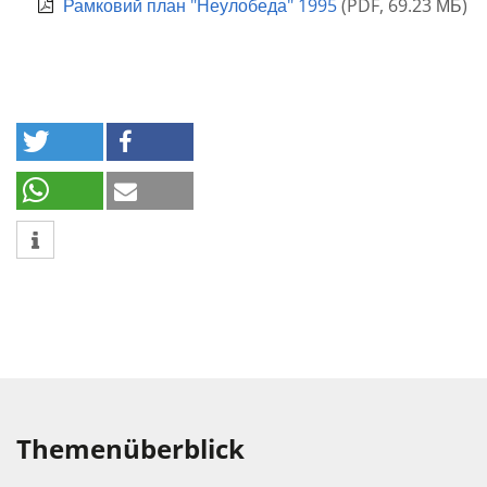
Рамковий план "Неулобеда" 1995
(
PDF
,
69.23 МБ
)
Themenüberblick