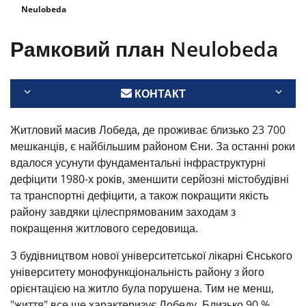
Neulobeda
Рамковий план Neulobeda
КОНТАКТ
Житловий масив Лобеда, де проживає близько 23 700
мешканців, є найбільшим районом Єни. За останні роки
вдалося усунути фундаментальні інфраструктурні
дефіцити 1980-х років, зменшити серйозні містобудівні
та транспортні дефіцити, а також покращити якість
району завдяки цілеспрямованим заходам з
покращення житлового середовища.
З будівництвом нової університетської лікарні Єнського
університету монофункціональність району з його
орієнтацією на житло була порушена. Тим не менш,
"життя" все ще характеризує Лобеду. Близько 90 %