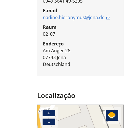
0049 3641 49-5205
E-mail
nadine.hieronymus@jena.de
Raum
02_07
Endereço
Am Anger 26
07743
Jena
Deutschland
Localização
+
–