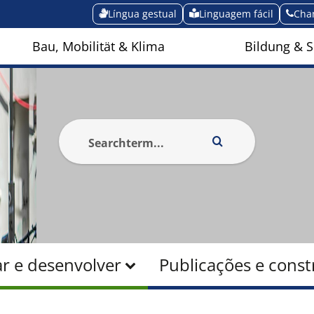
Língua gestual
Linguagem fácil
Cha
Bau, Mobilität & Klima
Bildung & S
r e desenvolver
Publicações e const