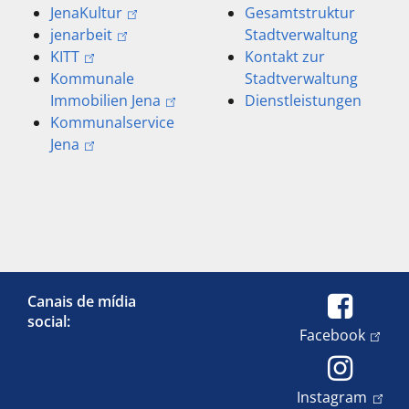
JenaKultur
Gesamtstruktur
jenarbeit
Stadtverwaltung
KITT
Kontakt zur
Kommunale
Stadtverwaltung
Immobilien Jena
Dienstleistungen
Kommunalservice
Jena
Canais de mídia
social:
Facebook
Instagram