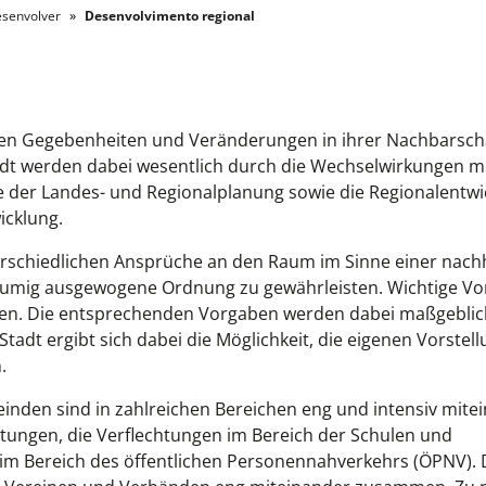
esenvolver
Desenvolvimento regional
 den Gegebenheiten und Veränderungen in ihrer Nachbarsch
adt werden
dabei
wesentlich durch
die
Wechselwirkungen m
e
der
Landes- und Regionalplanung sowie
die
Regionalentwi
icklung.
terschiedlichen Ansprüche an den Raum im Sinne einer nach
räumig ausgewogene Ordnung zu gewährleisten.
W
ichtige V
en
. Die entsprechenden Vorgaben werden
dabei
maßgeblic
Stadt
ergibt sich dabei
die Möglichkeit,
die eigenen
Vorstell
.
einden
sind in zahlreichen Bereichen eng und intensiv mite
chtungen, die Verflechtungen im Bereich der Schulen und
im Bereich des öffentlichen Personennahverkehrs (ÖPNV).