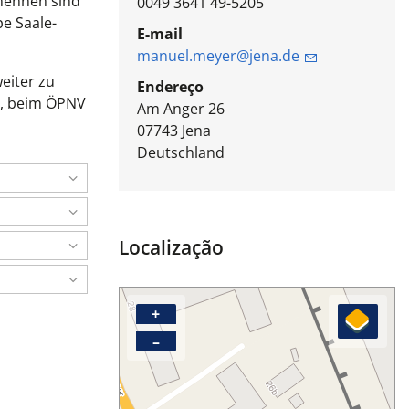
nennen sind
0049 3641 49-5205
pe Saale-
E-mail
manuel.meyer@jena.de
eiter zu
Endereço
e, beim ÖPNV
Am Anger 26
07743
Jena
Deutschland
Localização
+
–