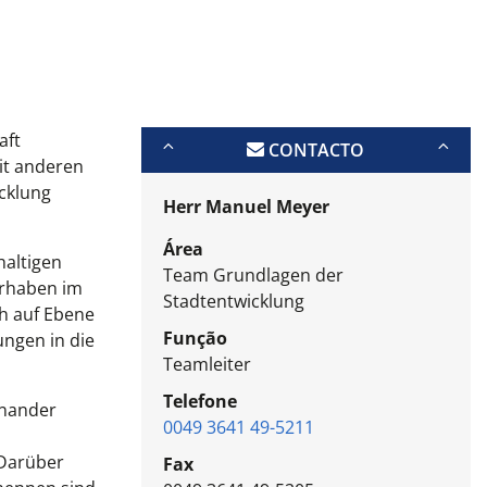
aft
CONTACTO
it anderen
cklung
Herr Manuel Meyer
Área
haltigen
Team Grundlagen der
orhaben im
Stadtentwicklung
h auf Ebene
Função
ungen in die
Teamleiter
Telefone
inander
0049 3641 49-5211
 Darüber
Fax