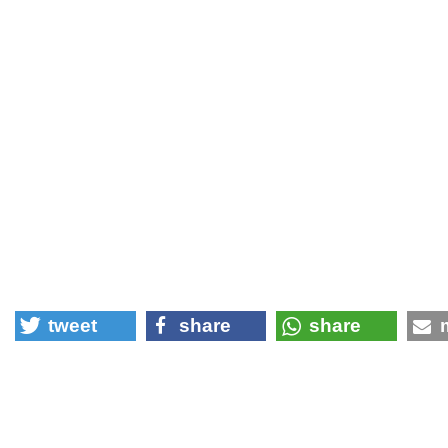
tweet
share
share