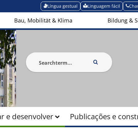
Língua gestual
Linguagem fácil
Cha
Bau, Mobilität & Klima
Bildung & S
r e desenvolver
Publicações e const