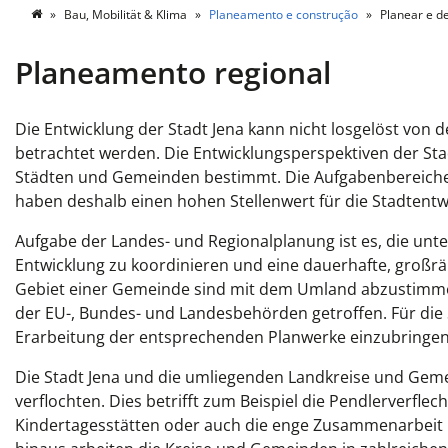
Bau, Mobilität & Klima
Planeamento e construção
Planear e d
Planeamento regional
Die Entwicklung
d
er Stadt
Jena
kann nicht losgelöst von
betrachtet werden.
Die
Entwicklungsperspektiven
der St
Städten und Gemeinden bestimmt.
D
ie Aufgabenbereich
haben
deshalb
einen hohen Stellenwert
für die
Stadtentw
Aufgabe der Landes- und Regionalplanung ist es, die un
Entwicklung zu koordinieren und eine dauerhafte, groß
Gebiet einer Gemeinde
sind
mit dem Umland
abzustimm
der EU-, Bundes- und Landesbehörden getroffen.
Für die
Erarbeitung der entsprechenden Planwerke einzubringen
D
ie Stadt Jena und
die umliegenden
Landkreis
e und Gem
verflochten. Dies betrifft zum Beispiel die Pendlerverfle
Kindertagesstätten oder auch die enge Zusammenarbeit 