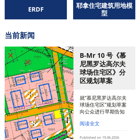
耶拿住宅建筑用地模
ERDF
型
当前新闻
B-Mr 10 号《慕
尼黑罗达高尔夫
球场住宅区》分
区规划草案
就“慕尼黑罗达高尔夫
球场住宅区”规划草案
向公众进行早期告知
阅读全文
Published on 19.06.2026