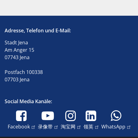
Adresse, Telefon und E-Mail:
Stadt Jena
Am Anger 15
07743 Jena
Postfach 100338
07703 Jena
Social Media Kanäle:
Facebook
录像带
淘宝网
领英
WhatsApp