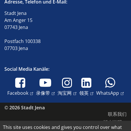
Adresse, Telefon und E-Mail:
Stadt Jena
Am Anger 15
07743 Jena
Postfach 100338
07703 Jena
Social Media Kanäle:
Facebook
录像带
淘宝网
领英
WhatsApp
© 2026 Stadt Jena
联系我们
版本说明
This site uses cookies and gives you control over what
无障碍环境