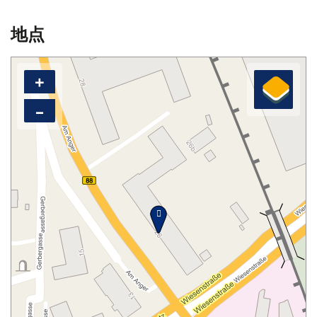
地点
+
–