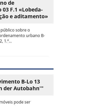
ano de
 03 F.1 «Lobeda-
ração e aditamento»
público sobre o
 ordenamento urbano B-
 1.ª...
vimento B-Lo 13
An der Autobahn'"
 móveis pode ser