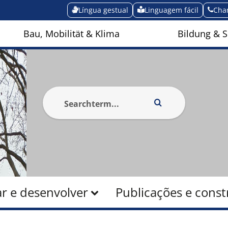
Língua gestual
Linguagem fácil
Cha
Bau, Mobilität & Klima
Bildung & S
r e desenvolver
Publicações e const