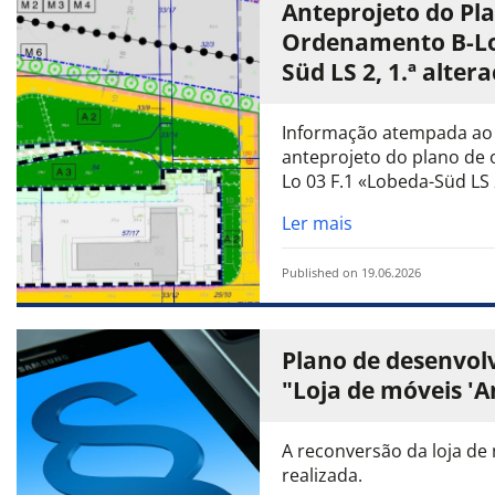
Anteprojeto do Pl
Ordenamento B-Lo
Süd LS 2, 1.ª alte
Informação atempada ao 
anteprojeto do plano de
Lo 03 F.1 «Lobeda-Süd LS 2,
Ler mais
Published on 19.06.2026
Plano de desenvol
"Loja de móveis '
A reconversão da loja de
realizada.