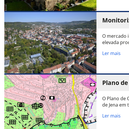
Monitori
O mercado i
elevada pro
Ler mais
Plano de
O Plano de 
de Jena em t
Ler mais