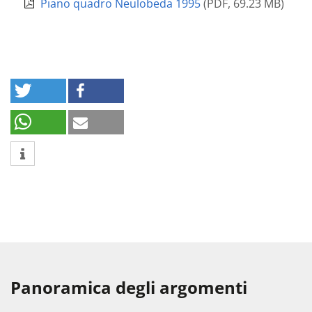
Piano quadro Neulobeda 1995
(
PDF
,
69.23 MB
)
Panoramica degli argomenti