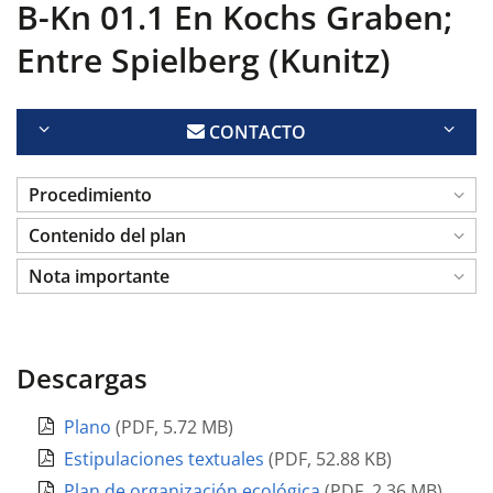
B-Kn 01.1 En Kochs Graben;
Entre Spielberg (Kunitz)
CONTACTO
Procedimiento
Contenido del plan
Nota importante
Descargas
Plano
(
PDF
,
5.72 MB
)
Estipulaciones textuales
(
PDF
,
52.88 KB
)
Plan de organización ecológica
(
PDF
,
2.36 MB
)