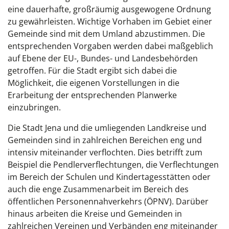
eine dauerhafte, großräumig ausgewogene Ordnung
zu gewährleisten.
W
ichtige Vorhaben im Gebiet einer
Gemeinde
sind
mit dem Umland
abzustimmen
. Die
entsprechenden Vorgaben werden
dabei
maßgeblich
auf Ebene der EU-, Bundes- und Landesbehörden
getroffen.
Für die
Stadt
ergibt sich dabei
die
Möglichkeit,
die eigenen
Vorstellungen in die
Erarbeitung der entsprechenden Planwerke
einzubringen.
D
ie Stadt Jena und
die umliegenden
Landkreis
e und
Gemeinden
sind in zahlreichen Bereichen eng und
intensiv miteinander verflochten. Dies betrifft zum
Beispiel die Pendlerverflechtungen, die Verflechtungen
im Bereich der Schulen und Kindertagesstätten oder
auch die enge Zusammenarbeit im Bereich des
öffentlichen Personennahverkehrs (ÖPNV). Darüber
hinaus arbeiten
die
Kreise
und Gemeinden
in
zahlreichen
Vereinen und Verbänden eng miteinander