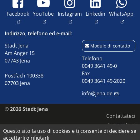
Facebook
YouTube
Instagram
Linkedin
WhatsApp
Indirizzo, telefono ed e-mail:
Stadt Jena
Modulo di contatto
Am Anger 15
Telefono
07743 Jena
0049 3641 49-0
Fax
Postfach 100338
0049 3641 49-2020
07703 Jena
info@jena.de
© 2026 Stadt Jena
Contattateci
Impronta
Questo sito fa uso di cookies e ti consente di decidere se
Accessibilità
accettarli o rifiutarli