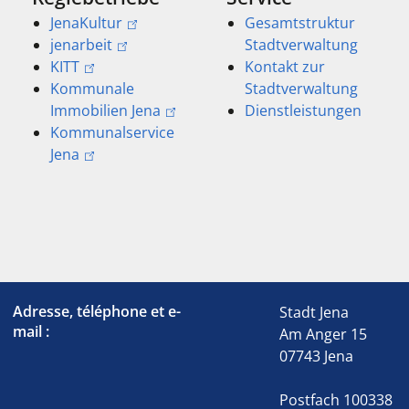
JenaKultur
Gesamtstruktur
jenarbeit
Stadtverwaltung
KITT
Kontakt zur
Kommunale
Stadtverwaltung
Immobilien Jena
Dienstleistungen
Kommunalservice
Jena
Adresse, téléphone et e-
Stadt Jena
mail :
Am Anger 15
07743 Jena
Postfach 100338