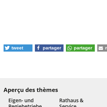
tweet
partager
partager
Aperçu des thèmes
Eigen- und
Rathaus &
Regiebetriebe
Service