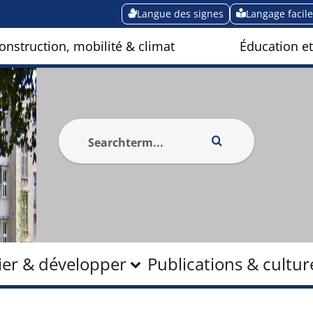
Langue des signes
Langage facile
onstruction, mobilité & climat
Éducation et
fier & développer
Publications & cultur