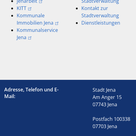
jenarbeit
Stadtverwaltung
KITT
Kontakt zur
Kommunale
Stadtverwaltung
Immobilien Jena
Dienstleistungen
Kommunalservice
Jena
Adresse, Telefon und E-
Stadt Jena
Mail:
Am Anger 15
07743 Jena
Postfach 100338
07703 Jena