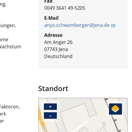
Fax
ng,
0049 3641 49-5205
E-Mail
anya.schwamberger@jena.de
dungen.
Adresse
ahme
Am Anger 26
s Wachstum
07743
Jena
Deutschland
Standort
Faktoren,
+
ark
–
er