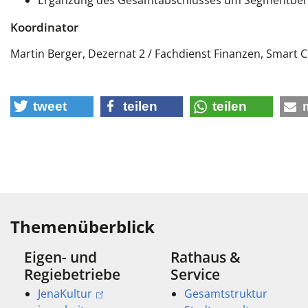
Ergänzung des Gesamtabschlusses um Segmentberi
Koordinator
Martin Berger, Dezernat 2 / Fachdienst Finanzen, Smart Ci
tweet
teilen
teilen
Themenüberblick
Eigen- und
Rathaus &
Regiebetriebe
Service
JenaKultur
Gesamtstruktur