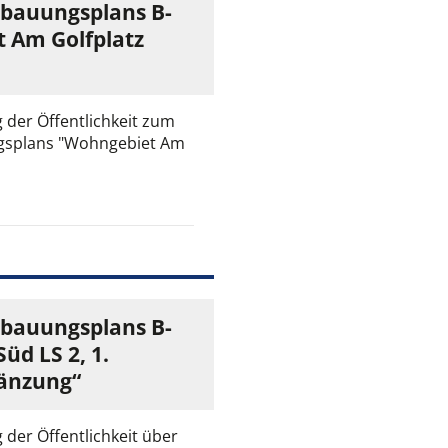
ebauungsplans B-
 Am Golfplatz
 der Öffentlichkeit zum
gsplans "Wohngebiet Am
ebauungsplans B-
üd LS 2, 1.
änzung“
 der Öffentlichkeit über