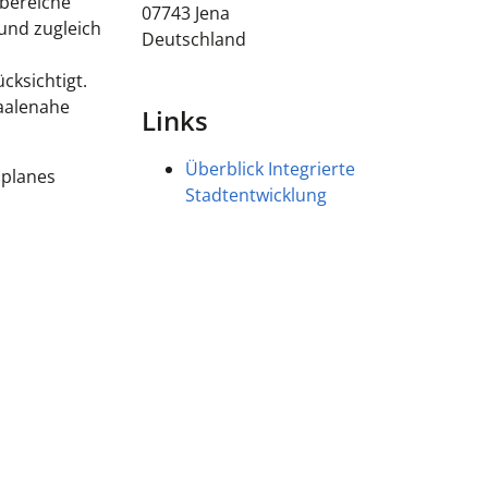
nbereiche
07743
Jena
 und zugleich
Deutschland
cksichtigt.
aalenahe
Links
Überblick Integrierte
planes
Stadtentwicklung