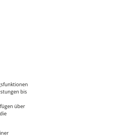
gsfunktionen
istungen bis
rfügen über
die
iner