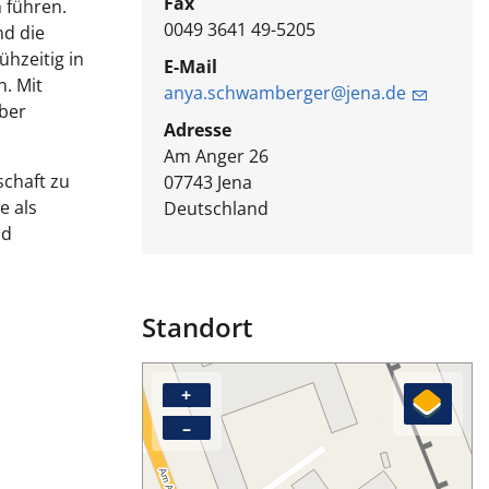
Fax
 führen.
0049 3641 49-5205
nd die
ühzeitig in
E-Mail
. Mit
anya.schwamberger@jena.de
eber
Adresse
Am Anger 26
schaft zu
07743
Jena
e als
Deutschland
nd
Standort
+
–