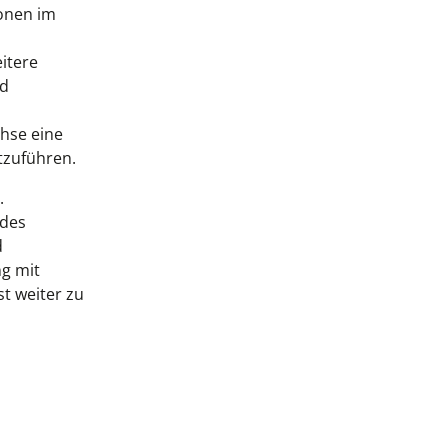
onen im
itere
rd
hse eine
tzuführen.
.
 des
d
ng mit
t weiter zu